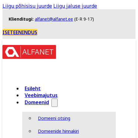
Liigu põhisisu juurde
Liigu jaluse juurde
Klienditugi:
alfanet@alfanet.ee
(E-R 9-17)
ISETEENINDUS
Esileht
Veebimajutus
Domeenid
Domeeni otsing
Domeenide hinnakiri