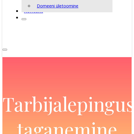
Domeeni ületoomine
Kontakt
Tarbijalepingus
taganemine