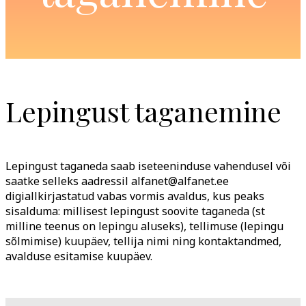
Lepingust taganemine
Lepingust taganeda saab iseteeninduse vahendusel või
saatke selleks aadressil alfanet@alfanet.ee
digiallkirjastatud vabas vormis avaldus, kus peaks
sisalduma: millisest lepingust soovite taganeda (st
milline teenus on lepingu aluseks), tellimuse (lepingu
sõlmimise) kuupäev, tellija nimi ning kontaktandmed,
avalduse esitamise kuupäev.