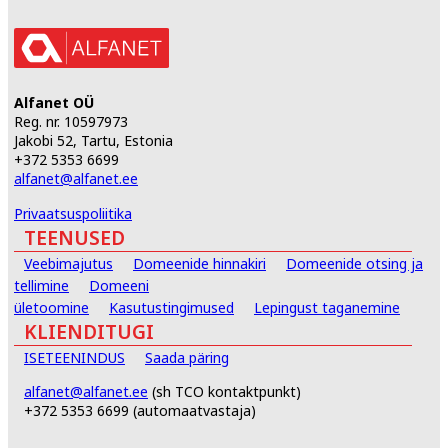
Alfanet OÜ
Reg. nr. 10597973
Jakobi 52, Tartu, Estonia
+372 5353 6699
alfanet@alfanet.ee
Privaatsuspoliitika
TEENUSED
Veebimajutus
Domeenide hinnakiri
Domeenide otsing ja
tellimine
Domeeni
ületoomine
Kasutustingimused
Lepingust taganemine
KLIENDITUGI
ISETEENINDUS
Saada päring
alfanet@alfanet.ee
(sh TCO kontaktpunkt)
+372 5353 6699 (automaatvastaja)